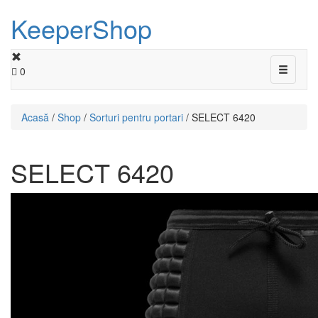
KeeperShop
Toggle
0
navigati
Acasă
/
Shop
/
Sorturi pentru portari
/ SELECT 6420
SELECT 6420