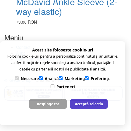
McDavid Ankle Sleeve (2-
way elastic)
73.00 RON
Meniu
Contact
Acest site folosește cookie-uri
Anpc
Folosim cookie-uri pentru a personaliza conținutul și anunțurile,
Soluționarea online a litigiilor
a oferi funcții de rețele sociale și a analiza traficul, partajând
datele cu partenerii noștri de publicitate și analiză.
Necesare
Analiză
Marketing
Preferințe
© KeeperShop
- Created with
Soldigo
Parteneri
Respinge tot
Acceptă selecția