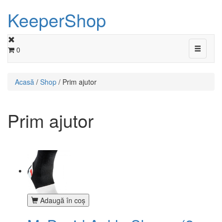
KeeperShop
Toggle
0
navigati
Acasă
/
Shop
/ Prim ajutor
Prim ajutor
Adaugă în coş