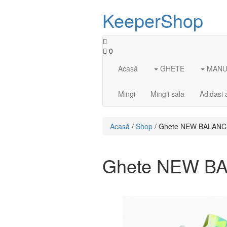
KeeperShop
0
Acasă
GHETE
MANUS
Mingi
Mingii sala
Adidasi 
Acasă
/
Shop
/ Ghete NEW BALANC
Ghete NEW B