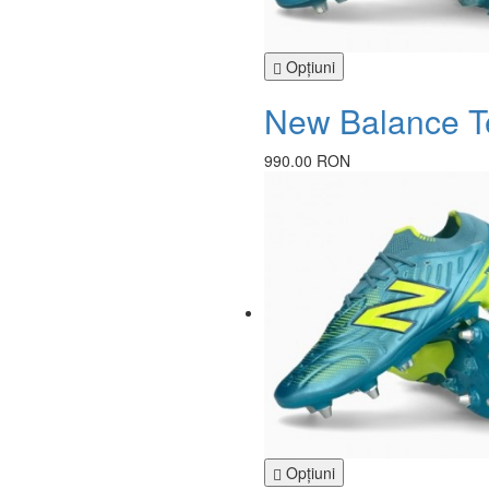
Opţiuni
New Balance Te
990.00 RON
Opţiuni