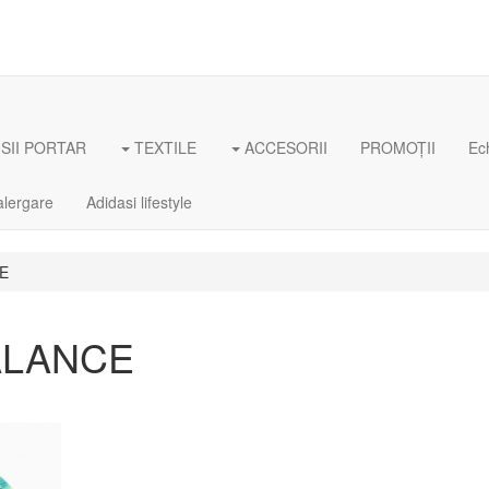
II PORTAR
TEXTILE
ACCESORII
PROMOȚII
Ec
alergare
Adidasi lifestyle
E
ALANCE