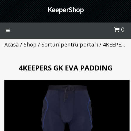
KeeperShop
0
Toggle
navigation
Acasă
/
Shop
/
Sorturi pentru portari
/ 4KEEPERS GK EVA PADDING
4KEEPERS GK EVA PADDING