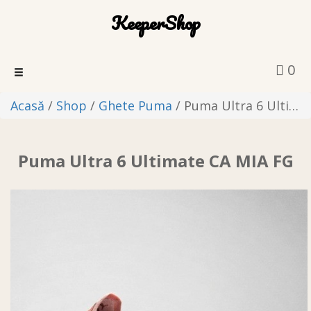
KeeperShop
0
Toggle
navigation
Acasă
/
Shop
/
Ghete Puma
/ Puma Ultra 6 Ultimate CA MIA FG
Puma Ultra 6 Ultimate CA MIA FG