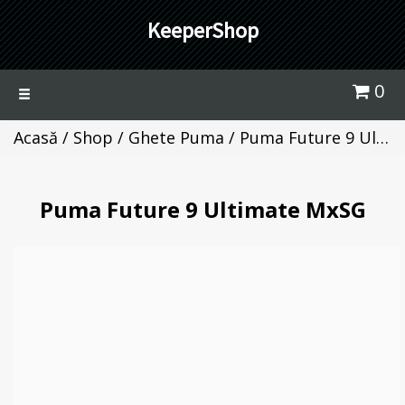
KeeperShop
0
Toggle
navigation
Acasă
/
Shop
/
Ghete Puma
/ Puma Future 9 Ultimate MxSG
Puma Future 9 Ultimate MxSG