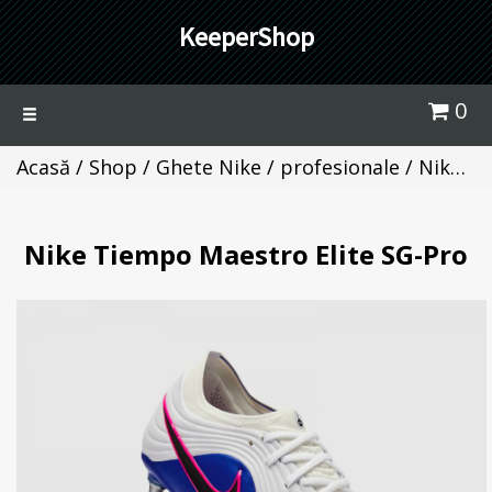
KeeperShop
0
Toggle
navigation
Acasă
/
Shop
/
Ghete Nike / profesionale
/ Nike Tiempo Maestro Elite SG-Pro
Nike Tiempo Maestro Elite SG-Pro