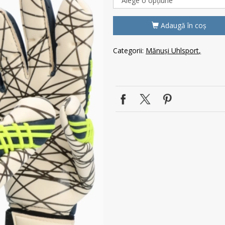
Adaugă în coş
Categorii:
Mănuși Uhlsport