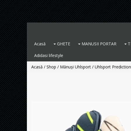
Acasă
GHETE
MANUSII PORTAR
T
Adidasi lifestyle
Acasă
/
Shop
/
Mănuși Uhlsport
/ Uhlsport Prediction