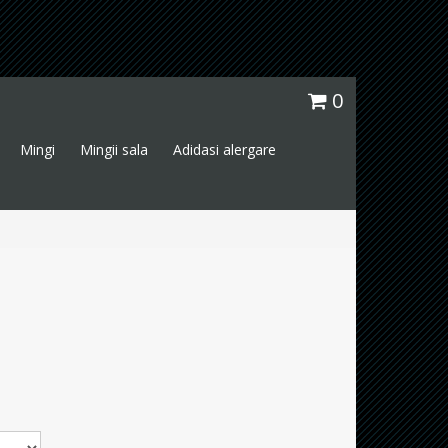
0
Mingi
Mingii sala
Adidasi alergare