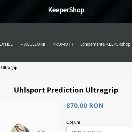
KeeperShop
EXTILE
ACCESORII
PROMOȚII
Echipamente KEEPERshop
 Ultragrip
Uhlsport Prediction Ultragrip
870.00 RON
Opţiuni