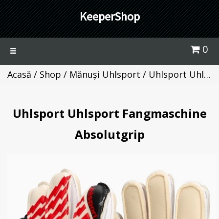
KeeperShop
0
Toggle
navigation
Acasă
/
Shop
/
Mănuși Uhlsport
/ Uhlsport Uhlsport Fangmaschine Absolutgrip
Uhlsport Uhlsport Fangmaschine
Absolutgrip