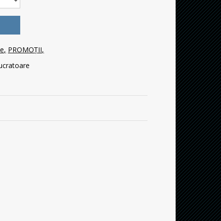
le
PROMOȚII
 lucratoare