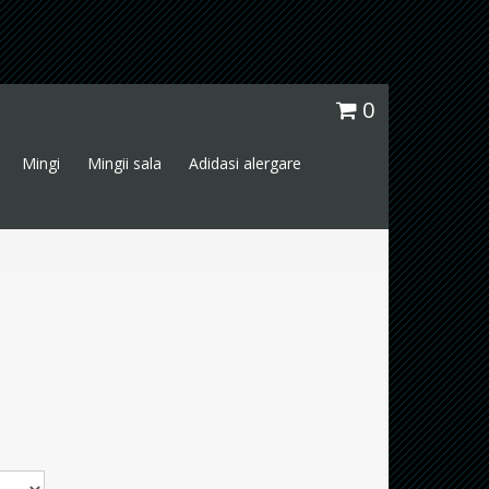
0
Mingi
Mingii sala
Adidasi alergare