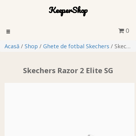
KeeperShop
0
Toggle
navigation
Acasă
/
Shop
/
Ghete de fotbal Skechers
/ Skechers Razor 2 Elite SG
Skechers Razor 2 Elite SG