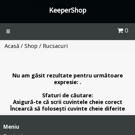
KeeperShop
0
Toggle
navigation
Acasă
/
Shop
/ Rucsacuri
Nu am găsit rezultate pentru următoare
expresie: .
Sfaturi de căutare:
Asigură-te că scrii cuvintele cheie corect
Încearcă să folosești cuvinte cheie diferite
Meniu