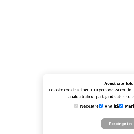
Acest site fol
Folosim cookie-uri pentru a personaliza conținutul 
analiza traficul, partajând datele cu pa
Necesare
Analiză
Mar
Respinge tot