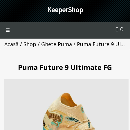
KeeperShop
0
Toggle
navigation
Acasă
/
Shop
/
Ghete Puma
/ Puma Future 9 Ultimate FG
Puma Future 9 Ultimate FG