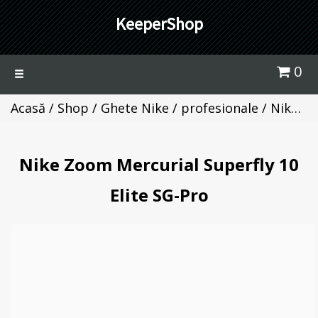
KeeperShop
0
Toggle
navigation
Acasă
/
Shop
/
Ghete Nike / profesionale
/ Nike Zoom Mercurial Superfly 10 Elite SG-Pro
Nike Zoom Mercurial Superfly 10
Elite SG-Pro