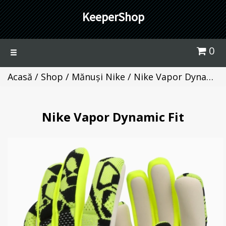
KeeperShop
0
Toggle
navigation
Acasă
/
Shop
/
Mănuși Nike
/ Nike Vapor Dynamic Fit
Nike Vapor Dynamic Fit