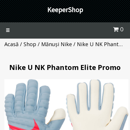
KeeperShop
0
Toggle
navigation
Acasă
/
Shop
/
Mănuși Nike
/ Nike U NK Phantom Elite Promo
Nike U NK Phantom Elite Promo