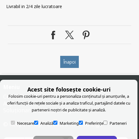
Livrabil in 2/4 zile lucratoare
Înapoi
Meniu
Acest site folosește cookie-uri
Contact
Folosim cookie-uri pentru a personaliza conținutul și anunțurile, a
Anpc
oferi funcții de rețele sociale și a analiza traficul, partajând datele cu
Soluționarea online a litigiilor
partenerii noștri de publicitate și analiză.
© KeeperShop
- Created with
Soldigo
Necesare
Analiză
Marketing
Preferințe
Parteneri