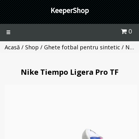
KeeperShop
0
Toggle
navigation
Acasă
/
Shop
/
Ghete fotbal pentru sintetic
/ Nike Tiempo Ligera Pro TF
Nike Tiempo Ligera Pro TF