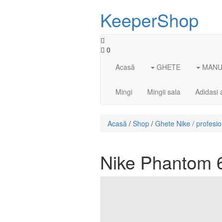
KeeperShop
0
Acasă
GHETE
MANUS
Mingi
Mingii sala
Adidasi 
Acasă
/
Shop
/
Ghete Nike / profesi
Nike Phantom 6