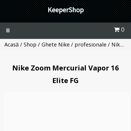
KeeperShop
0
Toggle
navigation
Acasă
/
Shop
/
Ghete Nike / profesionale
/ Nike Zoom Mercurial Vapor 16 Elite FG
Nike Zoom Mercurial Vapor 16
Elite FG