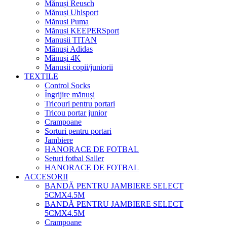
Mănuși Reusch
Mănuși Uhlsport
Mănuși Puma
Mănuși KEEPERSport
Manusii TITAN
Mănuși Adidas
Mănuși 4K
Manusii copii/juniorii
TEXTILE
Control Socks
Îngrijire mănuși
Tricouri pentru portari
Tricou portar junior
Crampoane
Sorturi pentru portari
Jambiere
HANORACE DE FOTBAL
Seturi fotbal Saller
HANORACE DE FOTBAL
ACCESORII
BANDĂ PENTRU JAMBIERE SELECT
5CMX4.5M
BANDĂ PENTRU JAMBIERE SELECT
5CMX4.5M
Crampoane