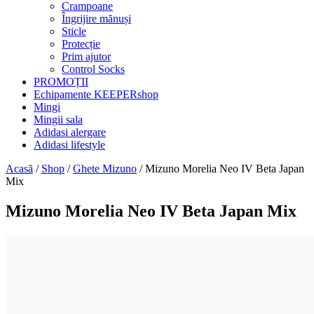
Crampoane
Îngrijire mănuși
Sticle
Protecție
Prim ajutor
Control Socks
PROMOȚII
Echipamente KEEPERshop
Mingi
Mingii sala
Adidasi alergare
Adidasi lifestyle
Acasă
/
Shop
/
Ghete Mizuno
/ Mizuno Morelia Neo IV Beta Japan
Mix
Mizuno Morelia Neo IV Beta Japan Mix