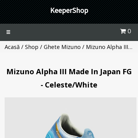
KeeperShop
0
Toggle
navigation
Acasă
/
Shop
/
Ghete Mizuno
/ Mizuno Alpha III Made In Japan FG - Celeste/White
Mizuno Alpha III Made In Japan FG
- Celeste/White