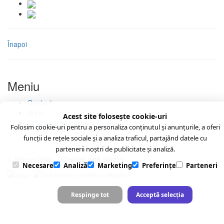
Înapoi
Meniu
Contact
Anpc
Acest site folosește cookie-uri
Soluționarea online a litigiilor
Folosim cookie-uri pentru a personaliza conținutul și anunțurile, a oferi
funcții de rețele sociale și a analiza traficul, partajând datele cu
partenerii noștri de publicitate și analiză.
© KeeperShop
- Created with
Soldigo
Necesare
Analiză
Marketing
Preferințe
Parteneri
Respinge tot
Acceptă selecția