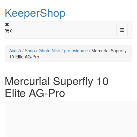
KeeperShop
Toggle
0
navigati
Acasă
/
Shop
/
Ghete Nike / profesionale
/ Mercurial Superfly
10 Elite AG-Pro
Mercurial Superfly 10
Elite AG-Pro