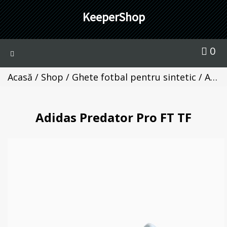
KeeperShop
0
Toggle
navigation
Acasă
/
Shop
/
Ghete fotbal pentru sintetic
/ Adidas Predator Pro FT TF
Adidas Predator Pro FT TF