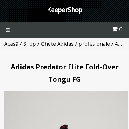
KeeperShop
0
Toggle
navigation
Acasă
/
Shop
/
Ghete Adidas / profesionale
/ Adidas Predator Elite Fold-Over Tongu FG
Adidas Predator Elite Fold-Over
Tongu FG