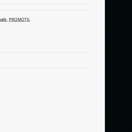
nale
PROMOȚII