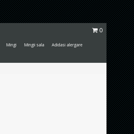
0
Mingi
Mingii sala
Adidasi alergare