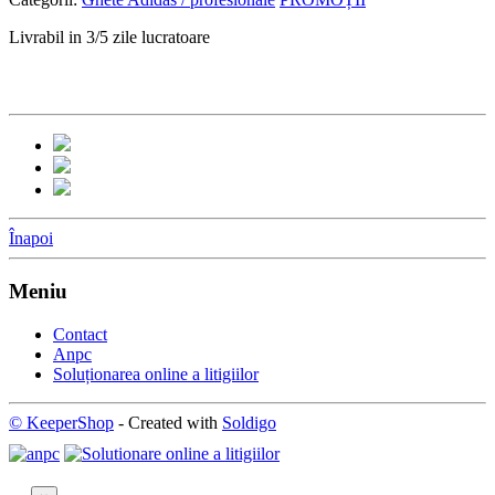
Livrabil in 3/5 zile lucratoare
Înapoi
Meniu
Contact
Anpc
Soluționarea online a litigiilor
© KeeperShop
- Created with
Soldigo