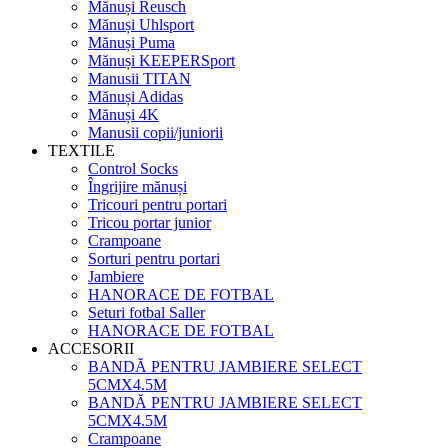
Mănuși Reusch
Mănuși Uhlsport
Mănuși Puma
Mănuși KEEPERSport
Manusii TITAN
Mănuși Adidas
Mănuși 4K
Manusii copii/juniorii
TEXTILE
Control Socks
Îngrijire mănuși
Tricouri pentru portari
Tricou portar junior
Crampoane
Sorturi pentru portari
Jambiere
HANORACE DE FOTBAL
Seturi fotbal Saller
HANORACE DE FOTBAL
ACCESORII
BANDĂ PENTRU JAMBIERE SELECT
5CMX4.5M
BANDĂ PENTRU JAMBIERE SELECT
5CMX4.5M
Crampoane