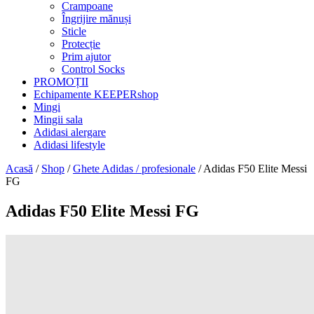
Crampoane
Îngrijire mănuși
Sticle
Protecție
Prim ajutor
Control Socks
PROMOȚII
Echipamente KEEPERshop
Mingi
Mingii sala
Adidasi alergare
Adidasi lifestyle
Acasă
/
Shop
/
Ghete Adidas / profesionale
/ Adidas F50 Elite Messi
FG
Adidas F50 Elite Messi FG