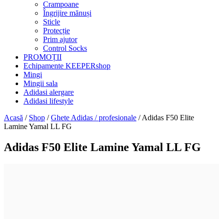
Crampoane
Îngrijire mănuși
Sticle
Protecție
Prim ajutor
Control Socks
PROMOȚII
Echipamente KEEPERshop
Mingi
Mingii sala
Adidasi alergare
Adidasi lifestyle
Acasă
/
Shop
/
Ghete Adidas / profesionale
/ Adidas F50 Elite
Lamine Yamal LL FG
Adidas F50 Elite Lamine Yamal LL FG