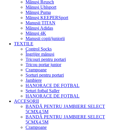
Mănuși Reusch
Mănuși Uhlsport
Mănuși Puma
Mănuși KEEPERSport
Manusii TITAN
Mănuși Adidas
Mănuși 4K
Manusii copii/juniorii
TEXTILE
Control Socks
Îngrijire mănuși
Tricouri pentru portari
Tricou portar junior
Crampoane
Sorturi pentru portari
Jambiere
HANORACE DE FOTBAL
Seturi fotbal Saller
HANORACE DE FOTBAL
ACCESORII
BANDĂ PENTRU JAMBIERE SELECT
5CMX4.5M
BANDĂ PENTRU JAMBIERE SELECT
5CMX4.5M
Crampoane