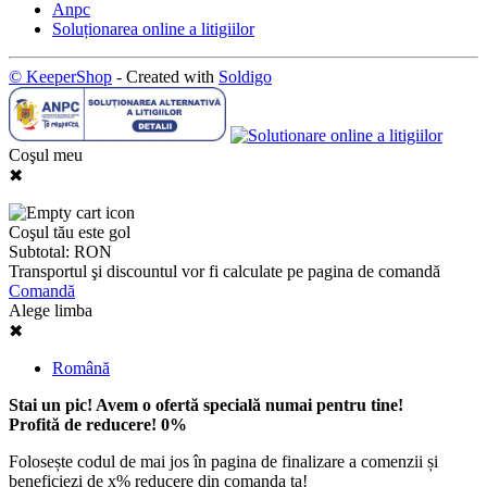
Anpc
Soluționarea online a litigiilor
© KeeperShop
- Created with
Soldigo
Coşul meu
✖
Coşul tău este gol
Subtotal:
RON
Transportul şi discountul vor fi calculate pe pagina de comandă
Comandă
Alege limba
✖
Română
Stai un pic! Avem o ofertă specială numai pentru tine!
Profită de reducere!
0
%
Folosește codul de mai jos în pagina de finalizare a comenzii și
beneficiezi de
x
% reducere din comanda ta!