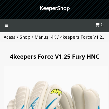
KeeperShop
0
Toggle
navigation
Acasă
/
Shop
/
Mănuși 4K
/ 4keepers Force V1.25 Fury HNC
4keepers Force V1.25 Fury HNC